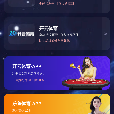
多维度
基于图像多维度目标检测的工程质检
在线实时检测与批量异步查询；“疑似不合格”审核确认，提升质检准
确性；多维度展示工程质检结果，关注热点问题
多场景
多场景检测
丰富的数据积累；人工智能与业务专项融合；创新多场景检测算法
创新
创新质检流程
基于人工智能多年技术积累及能力沉淀，具备成熟丰富的工程领域质
检能力；专业化AI技术团队的深度介入，快速协助AI应用场景落地和
AI能力沉淀，培养AI专业人才，实现AI能力内化；人工智能在工程质