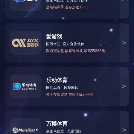
产品优势
PRODUCT ADVANTAGES