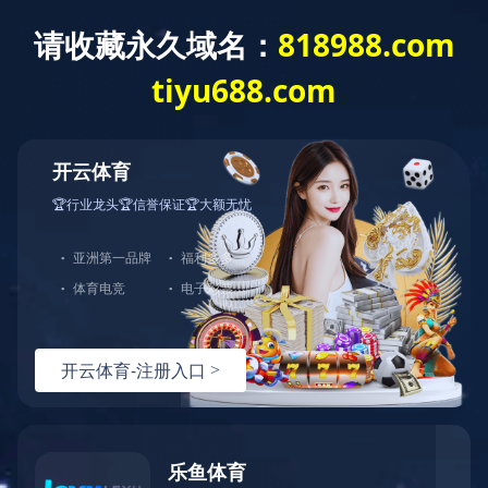
开云体育
AI解决方案-智慧工程质检
当前位置：
开云体育-开云（中国）一站式服务官方网站
>
产品与解决方案
>
人工智能(AI)平台及解决方案
>
AI解决方案-智慧工程质检
AlphaMind® AI能力开放平台
AlphaMind® AI视觉感知