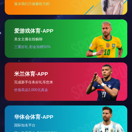
检多场景领域全面赋能
客户价值
CUSTOMER VALUE
01
基于深度学习的照片模糊性检测方法
02
工程照片历史重复性检测方法