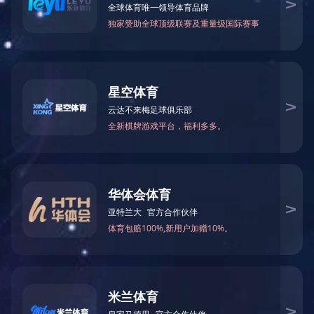
应用概述
APPLICATION OVERVIEW
智慧工程质检解决方案
结合边缘计算实时推理，创新利用图像识别技术、视频AI技术进行分析，借助5G终端采集图像，
后端深度学习模型实时在线、全量检测并及时返回结果，实现工程验收的智能质检，全面提升工
程施工验收风险精细化管控能力，达到工程建设质量精细化管理，做到施工现场实时全量检测。
产品架构
SYSTEM ARCHITECTURE