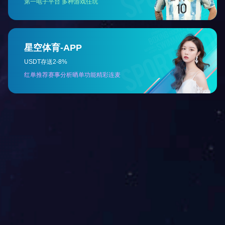
客户价值
CUSTOMER VALUE
01
优化管理流程，建立规范化的流程体系，提升资产管理水平
02
提供便利的信息化支持手段，提升企业资产动态跟踪管理水平，提升资产管控
能力
03
建立资产多维度数据规范体系，多角度提供资产信息数据
04
建立资产成本与业务效益分析体系，深入开展资产分析