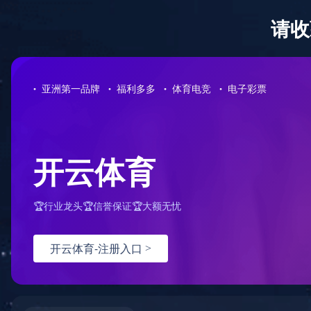
开云体育
开云体育-开云（中国）一站式服