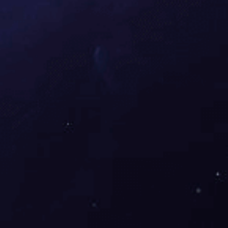
的自动化处
提高处理效率：AI智慧风控技术通过自然语言处
新闻公文的
理、机器学习等技术手段，实现对新闻公文的自
升，客户还
动化处理。包括自动分类、自动摘要、自动校对
纠纷，进一
等功能，大大减少了人工处理的时间和成本，提
高了处理效率。
04