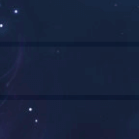
能(AI)平台及解决方案
>
AI解决方案-新闻公文AI智慧风控
应用概述
产品优势
客户价值
应用案例
应用概述
APPLICATION OVERVIEW
新闻公文AI智慧风控