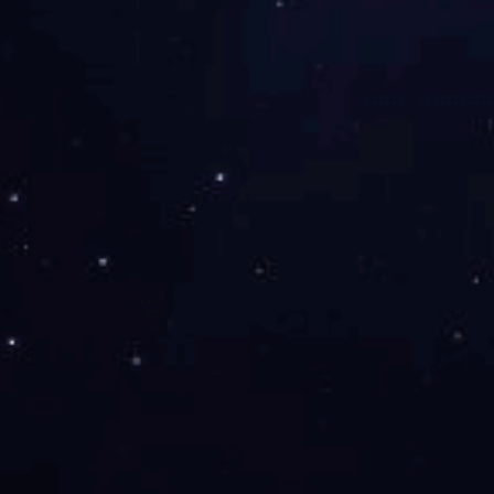
产品与解决方案
服
人工智能
服
数字孪生
服
数字化转型解
安全服务
运维服务
技术咨询服务