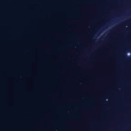
涉密文件识别监控
通过目标检测及OCR算法对OA中的公文及附件进行识别，及时反馈公文
是否涉密、 涉密类型等信息，辅助人工精准判断涉密文件，高效查处失泄
密事件。