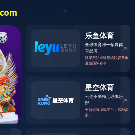
我们
加入我们
全国服务热线：400-808-5058
慧风控