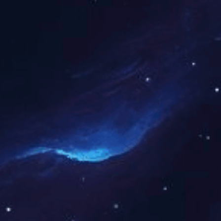
强化风险控制：AI智慧风控技术能够通过对新闻
优化决策
公文内容的深度分析和挖掘，发现潜在的风险
闻公文，
点，如敏感信息泄露、政策误读等。通过及时预
客户提供
警和提醒，帮助客户规避潜在风险，确保新闻公
数据洞察
文的准确性和合规性。
01