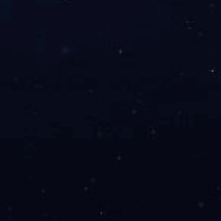
们
00-808-5058
到周五9:30-18:00 (北京时间）
州市黄埔区科学大道18号芯大厦B2栋1-2层
合作: marketing@xjmztg.com
合作: media@xjmztg.com
s business: NETTHINK HOLDINGS(HK)CO.,LIMITED
: Unit 04-05, 16F, The Broadway No.54-62 Lockhart Road,
Wanchai, HongKong
ail: sinontt_business@xjmztg.com