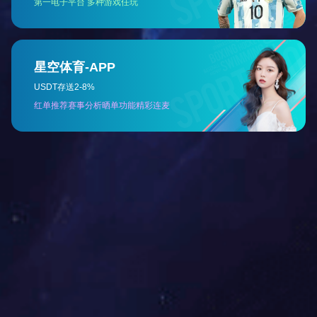
产品证书
会员
企业荣誉
知识产权
资质证书
企业风采
CORPORATE STYLE