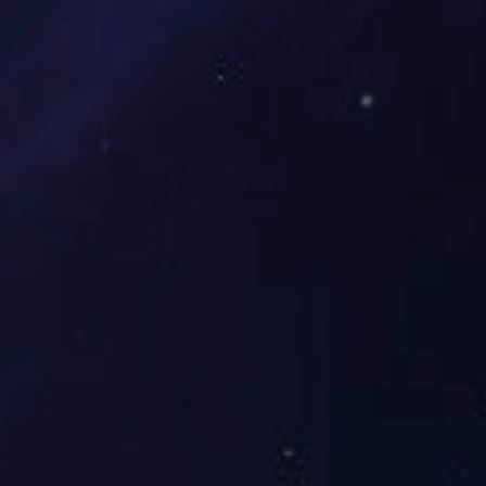
在线留言
ONLINE MESSAGE